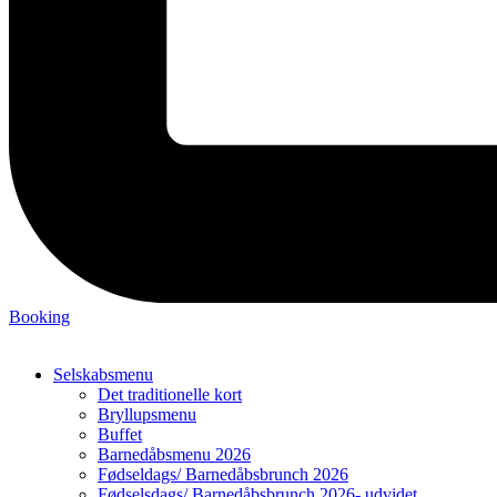
Booking
Selskabsmenu
Det traditionelle kort
Bryllupsmenu
Buffet
Barnedåbsmenu 2026
Fødseldags/ Barnedåbsbrunch 2026
Fødselsdags/ Barnedåbsbrunch 2026- udvidet