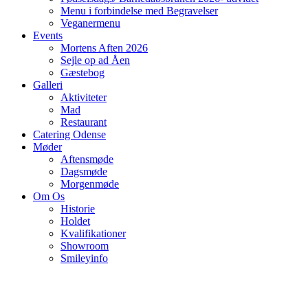
Menu i forbindelse med Begravelser
Veganermenu
Events
Mortens Aften 2026
Sejle op ad Åen
Gæstebog
Galleri
Aktiviteter
Mad
Restaurant
Catering Odense
Møder
Aftensmøde
Dagsmøde
Morgenmøde
Om Os
Historie
Holdet
Kvalifikationer
Showroom
Smileyinfo