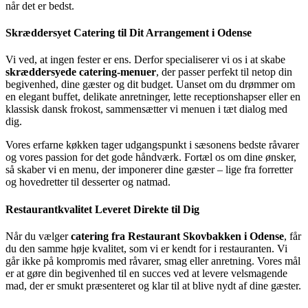
når det er bedst.
Skræddersyet Catering til Dit Arrangement i Odense
Vi ved, at ingen fester er ens. Derfor specialiserer vi os i at skabe
skræddersyede catering-menuer
, der passer perfekt til netop din
begivenhed, dine gæster og dit budget. Uanset om du drømmer om
en elegant buffet, delikate anretninger, lette receptionshapser eller en
klassisk dansk frokost, sammensætter vi menuen i tæt dialog med
dig.
Vores erfarne køkken tager udgangspunkt i sæsonens bedste råvarer
og vores passion for det gode håndværk. Fortæl os om dine ønsker,
så skaber vi en menu, der imponerer dine gæster – lige fra forretter
og hovedretter til desserter og natmad.
Restaurantkvalitet Leveret Direkte til Dig
Når du vælger
catering fra Restaurant Skovbakken i Odense
, får
du den samme høje kvalitet, som vi er kendt for i restauranten. Vi
går ikke på kompromis med råvarer, smag eller anretning. Vores mål
er at gøre din begivenhed til en succes ved at levere velsmagende
mad, der er smukt præsenteret og klar til at blive nydt af dine gæster.